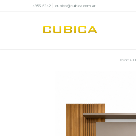
4953-5242
cubica@cubica.com.ar
Inicio
>
L