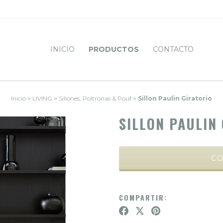
INICIO
PRODUCTOS
CONTACTO
Inicio
>
LIVING
>
Sillones, Poltronas & Pouf
>
Sillon Paulin Giratorio
SILLON PAULIN
COMPARTIR: