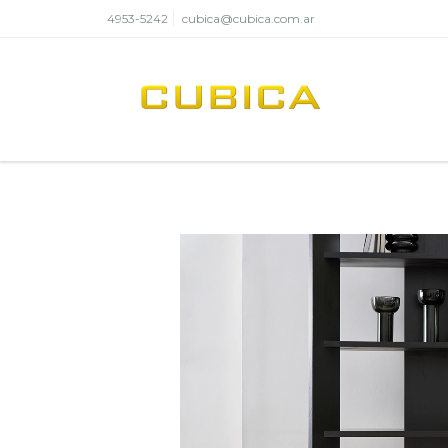
4953-5242
cubica@cubica.com.ar